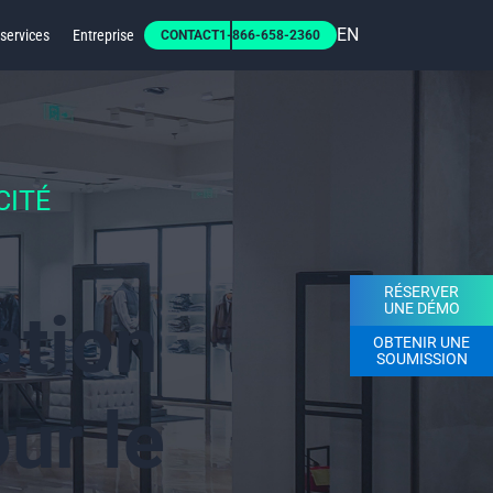
EN
services
Entreprise
CONTACT
1-866-658-2360
CITÉ
RÉSERVER
UNE DÉMO
ation
OBTENIR UNE
SOUMISSION
our le