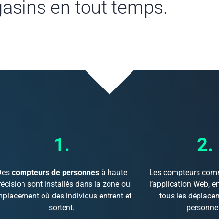
asins en tout temps.
1.
2.
Des
compteurs de personnes
à haute
Les compteurs com
récision sont installés dans la zone ou
l’application Web, e
placement où des individus entrent et
tous les déplace
sortent.
personne