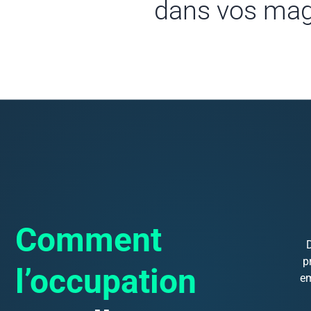
dans vos mag
Comment
p
l’occupation
em