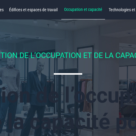
Occupation et capacité
es
Édifices et espaces de travail
Technologies et 
TION DE L’OCCUPATION ET DE LA CAPA
ion de l’occup
 la capacité p