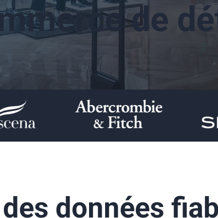
mmerce de dét
des données fiab