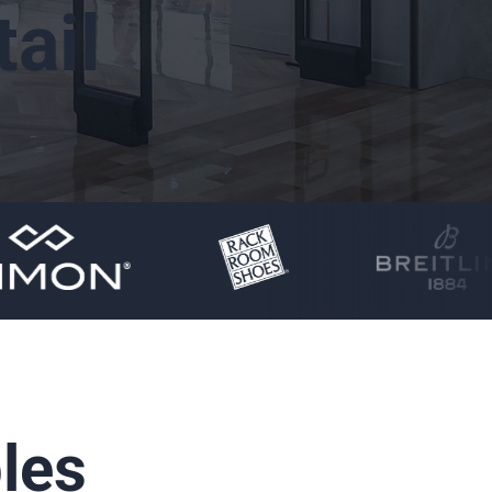
ail
les