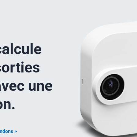
alcule
sorties
avec une
on.
andons