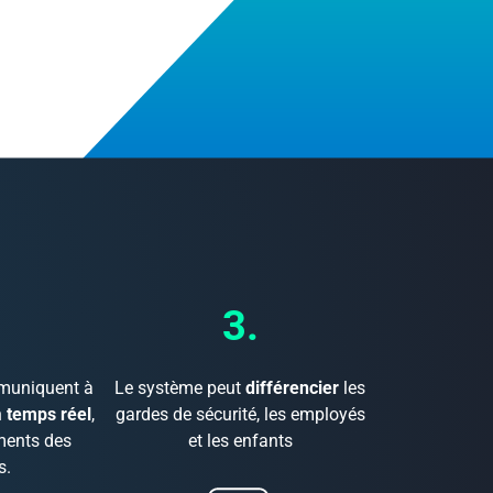
3.
muniquent à
Le système peut
différencier
les
n
temps réel
,
gardes de sécurité, les employés
ments des
et les enfants
s.