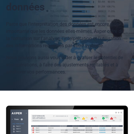
données
Parce que l’interprétation des données est encore plus
importante que les données elles-mêmes, Axper offre de
la formation sur l’analyse, l’interprétation et l’utilisation
des informations recueillies par votre système.
Nous pouvons aussi vous aider à évaluer le potentiel de
vos opérations, à faire des ajustements rentables et à
améliorer vos performances.