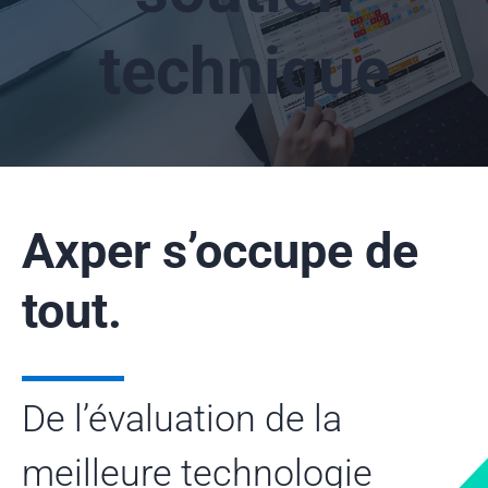
Services : installation, gestion et soutien technique
Entreprise
technique
À propos
Ressources
Partenariat
Nos clients
Carrière
Études de cas
Nouvelles
FAQ
Axper s’occupe de
tout.
De l’évaluation de la
meilleure technologie