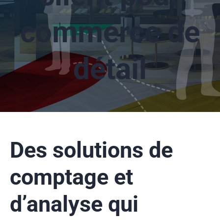
Services : installation, gestion et soutien technique
Entreprise
commerce de
À propos
Ressources
Partenariat
détail
Nos clients
Carrière
Études de cas
Nouvelles
FAQ
Des solutions de
comptage
et
d’analyse qui