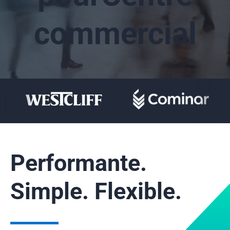
Services : installation, gestion et soutien technique
Entreprise
commercial
À propos
Ressources
Partenariat
Nos clients
Carrière
Études de cas
Nouvelles
FAQ
Performante.
Simple. Flexible.