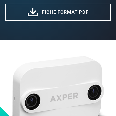
Services : installation, gestion et soutien technique
Entreprise
FICHE FORMAT PDF
À propos
Ressources
Partenariat
Nos clients
Carrière
Études de cas
Nouvelles
FAQ